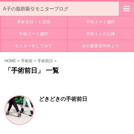
A子の脂肪吸引モニターブログ
手術当日～１週間
手術１〜２週間
手術２〜４週間
手術１ヶ月以降
モニターをしてみて
水の森美容外科より
HOME
>
手術前
>
手術前日
>
「手術前日」 一覧
どきどきの手術前日