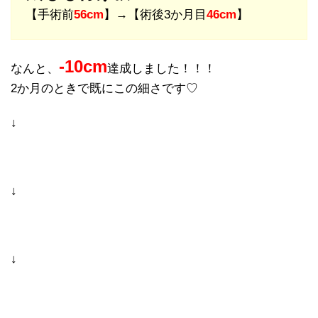
【手術前
56cm
】→【術後3か月目
46cm
】
-10cm
なんと、
達成しました！！！
2か月のときで既にこの細さです♡
↓
↓
↓