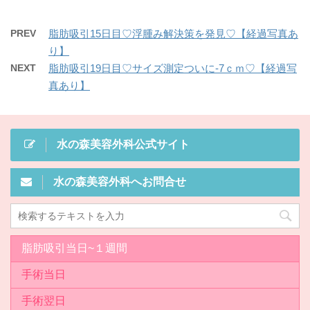
PREV
脂肪吸引15日目♡浮腫み解決策を発見♡【経過写真あ
り】
NEXT
脂肪吸引19日目♡サイズ測定ついに-7ｃｍ♡【経過写
真あり】
水の森美容外科公式サイト
水の森美容外科へお問合せ
脂肪吸引当日~１週間
手術当日
手術翌日