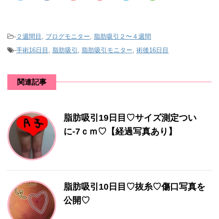
-
２週間目
,
ブログモニター
,
脂肪吸引２〜４週間
-
手術16日目
,
脂肪吸引
,
脂肪吸引モニター
,
術後16日目
関連記事
脂肪吸引19日目♡サイズ測定つい
に-7ｃｍ♡【経過写真あり】
脂肪吸引10日目♡抜糸♡傷口写真を
公開♡