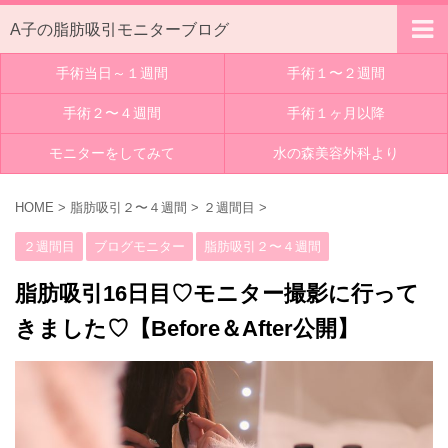
A子の脂肪吸引モニターブログ
手術当日～１週間
手術１〜２週間
手術２〜４週間
手術１ヶ月以降
モニターをしてみて
水の森美容外科より
HOME
>
脂肪吸引２〜４週間
>
２週間目
>
２週間目
ブログモニター
脂肪吸引２〜４週間
脂肪吸引16日目♡モニター撮影に行って
きました♡【Before＆After公開】