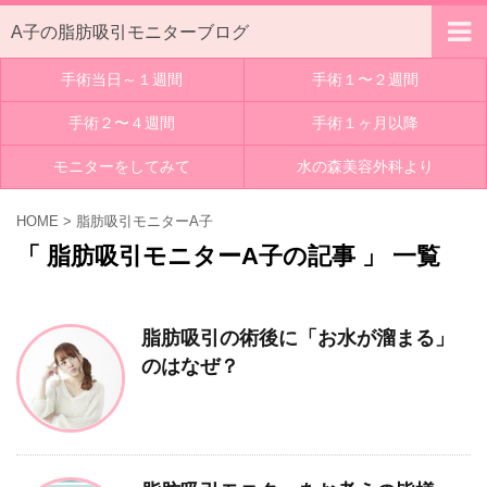
A子の脂肪吸引モニターブログ
手術当日～１週間
手術１〜２週間
手術２〜４週間
手術１ヶ月以降
モニターをしてみて
水の森美容外科より
HOME
>
脂肪吸引モニターA子
「 脂肪吸引モニターA子の記事 」 一覧
脂肪吸引の術後に「お水が溜まる」
のはなぜ？