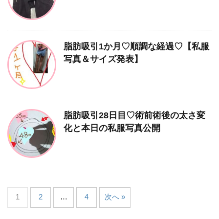
脂肪吸引1か月♡順調な経過♡【私服
写真＆サイズ発表】
脂肪吸引28日目♡術前術後の太さ変
化と本日の私服写真公開
1
2
…
4
次へ »