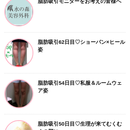
脂肪吸引モニターをお考えの皆様へ
脂肪吸引62日目♡ショーパン×ヒール
姿
脂肪吸引54日目♡私服＆ルームウェ
ア姿
脂肪吸引50日目♡生理が来てむくむ