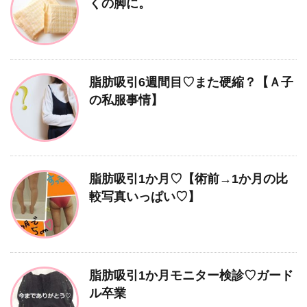
くの脚に。
脂肪吸引6週間目♡また硬縮？【Ａ子
の私服事情】
脂肪吸引1か月♡【術前→1か月の比
較写真いっぱい♡】
脂肪吸引1か月モニター検診♡ガード
ル卒業