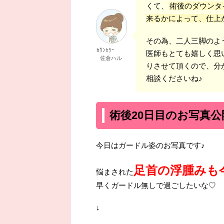
くて、
術後のダウンタ
来るかによって、仕上
その為、二人三脚のよ
ｶｳﾝｾﾗｰ
医師もとても嬉しく思
佐倉ハル
りさせて頂くので、分
相談くださいね♪
術後20日目のお写真公
今日はガードル姿のお写真です♪
足首の浮腫みも
悩まされた
早くガードル無しで過ごしたいな♡
↓