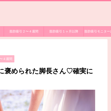
過ブログで
グ
脂肪吸引２〜４週間
脂肪吸引１ヶ月以降
脂肪吸引モニター
〜４週間
姉に褒められた脚長さん♡確実に