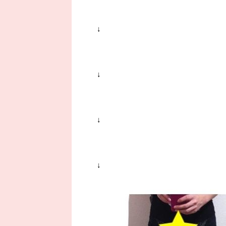
↓
↓
↓
↓