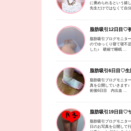
に褒められるという嬉し
先生だけではなくて自分の
脂肪吸引12日目♡
脂肪吸引ブログモニター
のでゆっくり寝て寝不足
した♪ 硬縮で睡眠 ...
脂肪吸引6日目♡生
脂肪吸引ブログモニター
真を公開していきます♪
術後6日目 内出血 ...
脂肪吸引19日目♡
脂肪吸引ブログモニター
日のお写真を公開して行