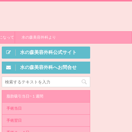
になって
水の森美容外科より
水の森美容外科公式サイト
水の森美容外科へお問合せ
脂肪吸引当日~１週間
手術当日
手術翌日