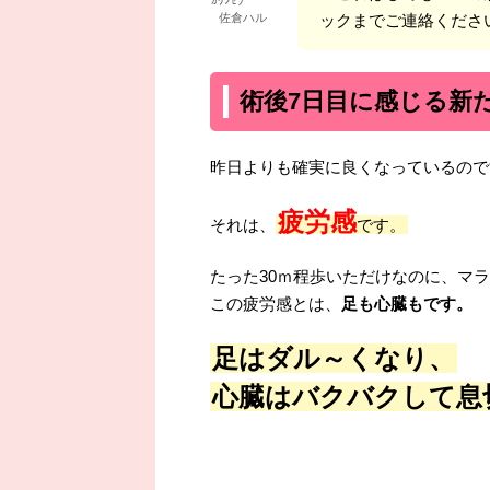
佐倉ハル
ックまでご連絡くださ
術後7日目に感じる新
昨日よりも確実に良くなっているので
疲労感
それは、
です。
たった30ｍ程歩いただけなのに、マ
この疲労感とは、
足も心臓もです。
足はダル～くなり、
心臓はバクバクして息