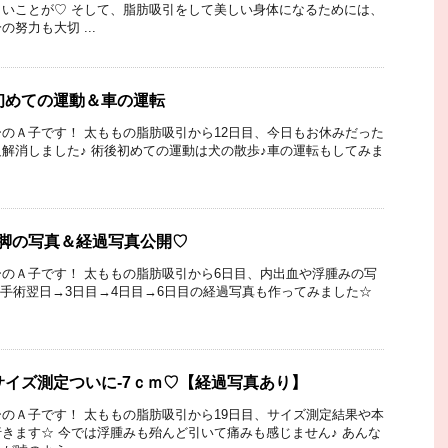
いことが♡ そして、脂肪吸引をして美しい身体になるためには、
努力も大切 ...
初めての運動＆車の運転
のＡ子です！ 太ももの脂肪吸引から12日目、今日もお休みだった
解消しました♪ 術後初めての運動は犬の散歩♪車の運転もしてみま
脚の写真＆経過写真公開♡
のＡ子です！ 太ももの脂肪吸引から6日目、内出血や浮腫みの写
 手術翌日→3日目→4日目→6日目の経過写真も作ってみました☆
サイズ測定ついに-7ｃｍ♡【経過写真あり】
のＡ子です！ 太ももの脂肪吸引から19日目、サイズ測定結果や本
きます☆ 今では浮腫みも殆んど引いて痛みも感じません♪ あんな