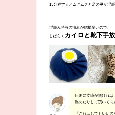
15分程するとムクムクと足の甲が浮
浮腫み特有の痛みが結構辛いので、
カイロと靴下手
しばらく
圧迫に支障が無ければ
温めたりして頂いて問
「これはしてもいいの
ｶｳﾝｾﾗｰ