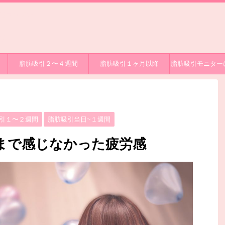
過ブログで
グ
脂肪吸引２〜４週間
脂肪吸引１ヶ月以降
脂肪吸引モニター
引１〜２週間
脂肪吸引当日~１週間
まで感じなかった疲労感