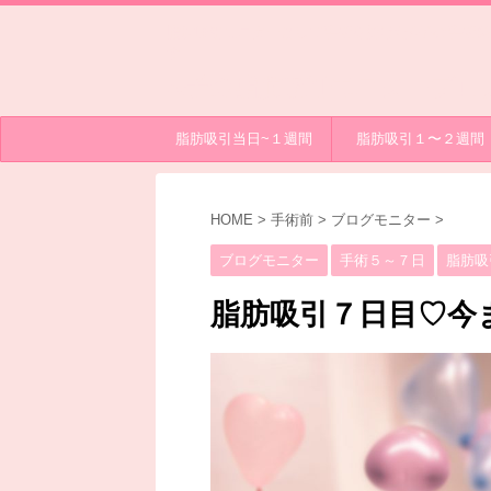
脂肪吸引モニターとして手術を受けたA子の手術経
す。
A子の脂肪吸引モニターブロ
脂肪吸引当日~１週間
脂肪吸引１〜２週間
HOME
>
手術前
>
ブログモニター
>
ブログモニター
手術５～７日
脂肪吸
脂肪吸引７日目♡今