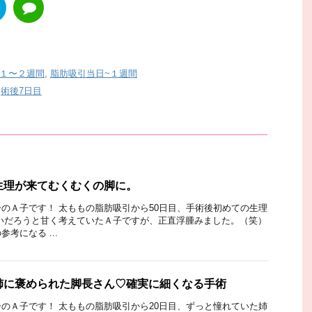
１〜２週間
,
脂肪吸引当日~１週間
,
術後7日目
生理が来てむくむくの脚に。
のＡ子です！ 太ももの脂肪吸引から50日目、手術後初めての生理
いだろうと甘く考えていたＡ子ですが、正直浮腫みました。（笑）
考になる ...
姉に褒められた脚長さん♡確実に細くなる手術
のＡ子です！ 太ももの脂肪吸引から20日目、ずっと憧れていた姉