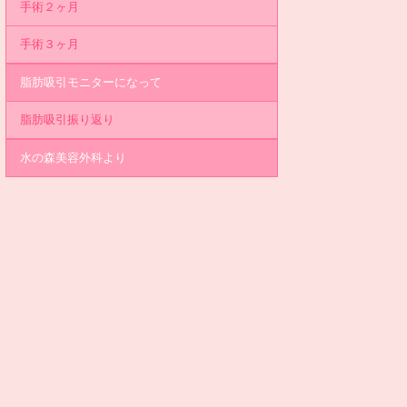
手術２ヶ月
手術３ヶ月
脂肪吸引モニターになって
脂肪吸引振り返り
水の森美容外科より