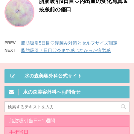
脂肪吸引9日目♡内出血の変化写真＆
抜糸前の傷口
PREV
脂肪吸引5日目♡浮腫み対策とセルフサイズ測定
NEXT
脂肪吸引７日目♡今まで感じなかった疲労感
水の森美容外科公式サイト
水の森美容外科へお問合せ
脂肪吸引当日~１週間
手術当日