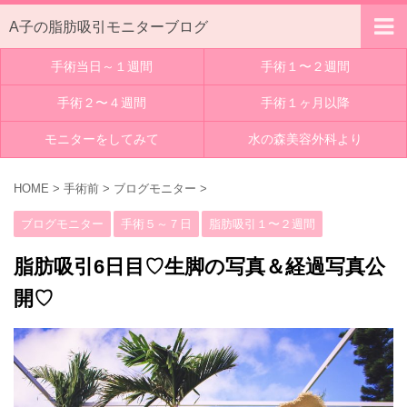
A子の脂肪吸引モニターブログ
手術当日～１週間
手術１〜２週間
手術２〜４週間
手術１ヶ月以降
モニターをしてみて
水の森美容外科より
HOME
>
手術前
>
ブログモニター
>
ブログモニター
手術５～７日
脂肪吸引１〜２週間
脂肪吸引6日目♡生脚の写真＆経過写真公
開♡