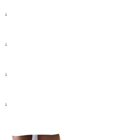
↓
↓
↓
↓