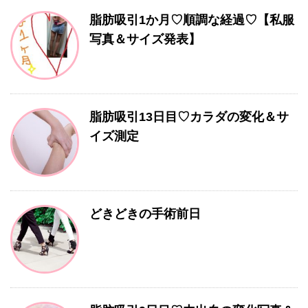
脂肪吸引1か月♡順調な経過♡【私服
写真＆サイズ発表】
脂肪吸引13日目♡カラダの変化＆サ
イズ測定
どきどきの手術前日