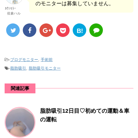
のモニターは募集していません。
ｶｳﾝｾﾗｰ
佐倉ハル
B!
-
ブログモニター
,
手術前
-
脂肪吸引
,
脂肪吸引モニター
関連記事
脂肪吸引12日目♡初めての運動＆車
の運転