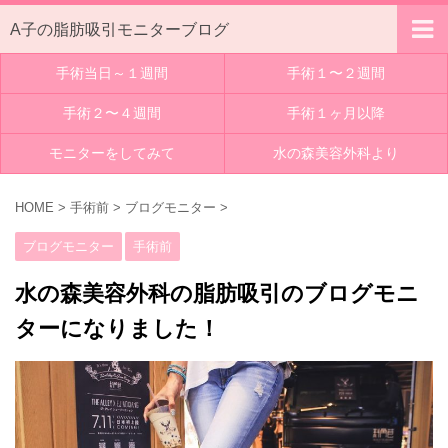
A子の脂肪吸引モニターブログ
手術当日～１週間
手術１〜２週間
手術２〜４週間
手術１ヶ月以降
モニターをしてみて
水の森美容外科より
HOME
>
手術前
>
ブログモニター
>
ブログモニター
手術前
水の森美容外科の脂肪吸引のブログモニ
ターになりました！