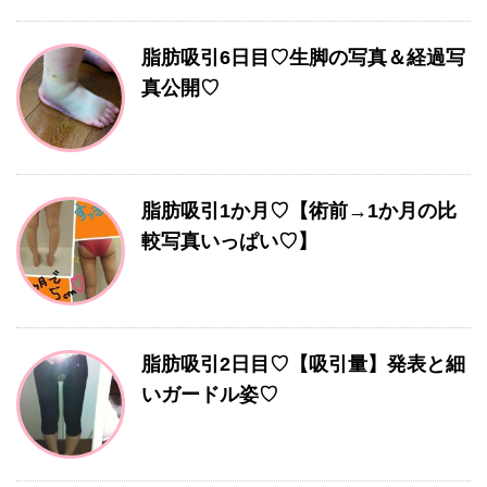
脂肪吸引6日目♡生脚の写真＆経過写
真公開♡
脂肪吸引1か月♡【術前→1か月の比
較写真いっぱい♡】
脂肪吸引2日目♡【吸引量】発表と細
いガードル姿♡