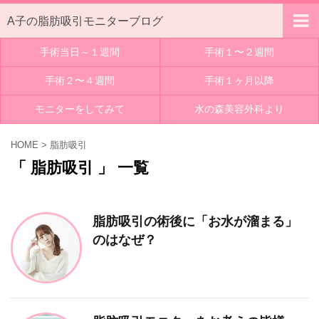
A子の脂肪吸引モニターブログ
手術当日～１週間
手術１〜２週間
手術２〜４週間
手術１ヶ月以降
モニターをしてみて
水の森美容外科より
HOME
>
脂肪吸引
「 脂肪吸引 」 一覧
脂肪吸引の術後に「お水が溜まる」
のはなぜ？