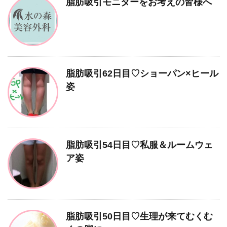
脂肪吸引モニターをお考えの皆様へ
脂肪吸引62日目♡ショーパン×ヒール
姿
脂肪吸引54日目♡私服＆ルームウェ
ア姿
脂肪吸引50日目♡生理が来てむくむ