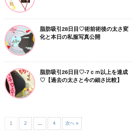
脂肪吸引28日目♡術前術後の太さ変
化と本日の私服写真公開
脂肪吸引26日目♡-7ｃｍ以上を達成
♡【過去の太さと今の細さ比較】
1
2
…
4
次へ »