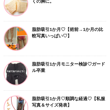
くの脚に。
脂肪吸引1か月♡【術前→1か月の比
較写真いっぱい♡】
脂肪吸引1か月モニター検診♡ガード
ル卒業
脂肪吸引1か月♡順調な経過♡【私服
写真＆サイズ発表】