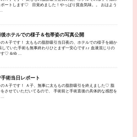
ポートします♡ 目覚めました！やっぱり貧血気味。。 おはよう
.
術後ホテルでの様子＆包帯姿の写真公開
のＡ子です！ 太ももの脂肪吸引当日夜の、ホテルでの様子を細か
張していた手術も無事終わりひとまず一安心です♪♪ 血液混じりの
 &nb ...
♡手術当日レポート
のＡ子です！ Ａ子、無事に太ももの脂肪吸引を終えました♡ 脂
をさせていただいてるので、 手術前と手術直後の具体的な感想を
..