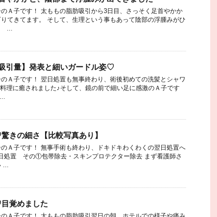
のＡ子です！ 太ももの脂肪吸引から3日目、さっそく足首やかか
りてきてます。 そして、生理という事もあって陰部の浮腫みがひ
...
【吸引量】発表と細いガードル姿♡
のＡ子です！ 翌日処置も無事終わり、術後初めての洗髪とシャワ
手料理に癒されました♪そして、鏡の前で細い足に感激のＡ子です
..
♡驚きの細さ【比較写真あり】
のＡ子です！ 無事手術も終わり、ドキドキわくわくの翌日処置へ
日処置 その①包帯除去・スキンプロテクター除去 まず看護師さ
..
♡目覚めました
のＡ子です！ 太ももの脂肪吸引翌日の朝、ホテルでの様子や痛み