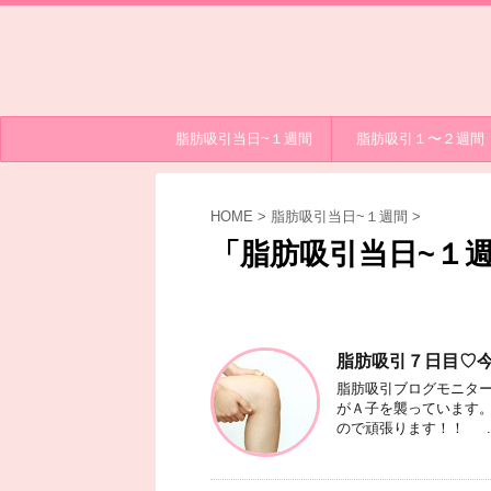
脂肪吸引モニターとして手術を受けたA子の手術経
す。
A子の脂肪吸引モニターブロ
脂肪吸引当日~１週間
脂肪吸引１〜２週間
HOME
>
脂肪吸引当日~１週間
>
「脂肪吸引当日~１週
脂肪吸引７日目♡
脂肪吸引ブログモニター
がＡ子を襲っています。
ので頑張ります！！ ..