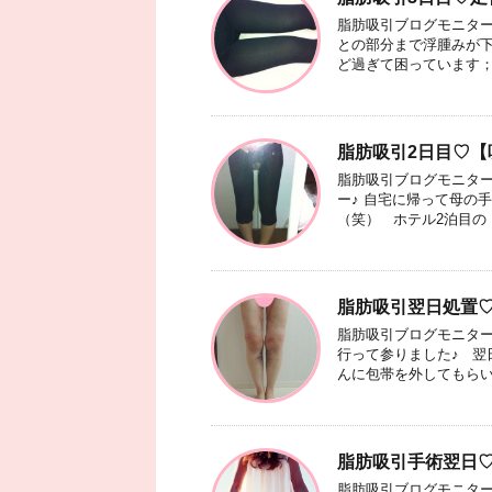
脂肪吸引ブログモニター
との部分まで浮腫みが下
ど過ぎて困っています； 
脂肪吸引2日目♡
脂肪吸引ブログモニター
ー♪ 自宅に帰って母の
（笑） ホテル2泊目の .
脂肪吸引翌日処置
脂肪吸引ブログモニター
行って参りました♪ 翌
んに包帯を外してもらい .
脂肪吸引手術翌日
脂肪吸引ブログモニター