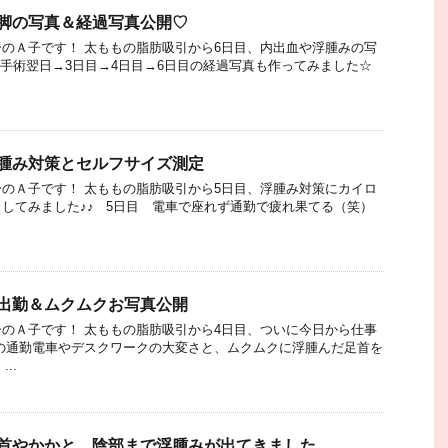
脚の写真＆経過写真公開♡
のＡ子です！ 太ももの脂肪吸引から6日目、内出血や浮腫みの写
 手術翌日→3日目→4日目→6日目の経過写真も作ってみました☆
浮腫み対策とセルフサイズ測定
のＡ子です！ 太ももの脂肪吸引から5日目、浮腫み対策にカイロ
してみました♪♪ 5日目 電車で座れず通勤で疲れ果てる（笑）
出勤＆ムクムクお写真公開
のＡ子です！ 太ももの脂肪吸引から4日目、ついに今日から仕事
の通勤電車やデスクワークの大変さと、ムクムクに浮腫んだ足首を
..
足首やかかと、陰部まで浮腫みが出てきました