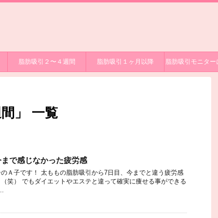
過ブログで
グ
脂肪吸引２〜４週間
脂肪吸引１ヶ月以降
脂肪吸引モニター
間」 一覧
今まで感じなかった疲労感
のＡ子です！ 太ももの脂肪吸引から7日目、今までと違う疲労感
（笑） でもダイエットやエステと違って確実に痩せる事ができる
.