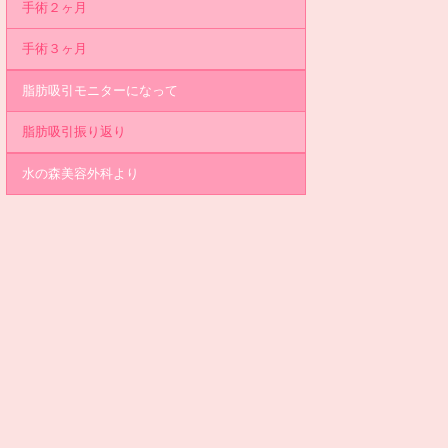
手術２ヶ月
手術３ヶ月
脂肪吸引モニターになって
脂肪吸引振り返り
水の森美容外科より